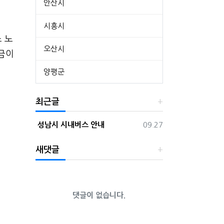
안산시
시흥시
 노
오산시
요금이
양평군
최근글
등록일
성남시 시내버스 안내
09.27
새댓글
댓글이 없습니다.