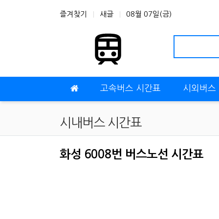
상단 네비
즐겨찾기
새글
08월 07일(금)
메인 메뉴
고속버스 시간표
시외버스
시내버스 시간표
화성 6008번 버스노선 시간표