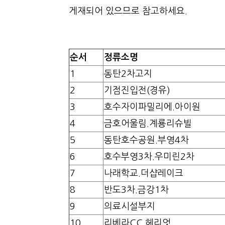
게재되어 있으므로 참고하세요.
순서
정류소명
1
동탄2차고지
2
기점진입전(경유)
3
호수자이파밀리에.아이원
4
금호어울림.계룡리슈빌
5
동탄호수공원.부영4차
6
호수부영3차.우미린2차
7
나래학교.더샵레이크
8
반도3차.금강1차
9
의료시설부지
10
리베라CC.헤리엇