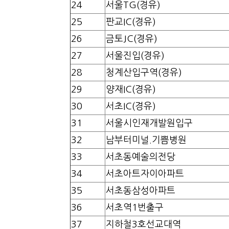
24
서울TG(경유)
25
판교IC(경유)
26
금토JC(경유)
27
서울진입(경유)
28
청계산입구역(경유)
29
양재IC(경유)
30
서초IC(경유)
31
서울시인재개발원입구
32
남부터미널.기쁨병원
33
서초동예술의전당
34
서초아트자이아파트
35
서초동삼성아파트
36
서초역1번출구
37
지하철3호선교대역