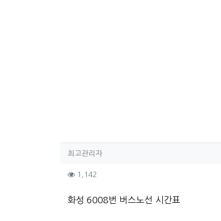
작성자 정보
작성
최고관리자
컨텐츠 정보
조회
1,142
본문
화성 6008번 버스노선 시간표