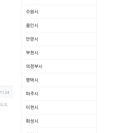
수원시
용인시
안양시
부천시
의정부시
평택시
11:24
파주시
목록
이천시
화성시