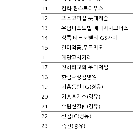
11
한화.린스트라우스
12
포스코더샵.롯데캐슬
13
우남퍼스트빌.예미지시그너스
14
상록.테크노밸리.GS자이
15
한미약품.푸르지오
16
예당고사거리
17
전하리교회.우미제일
18
한림대성심병원
19
기흥동탄TG(경유)
20
기흥휴게소(경유)
21
수원신갈IC(경유)
22
신갈JC(경유)
23
죽전(경유)