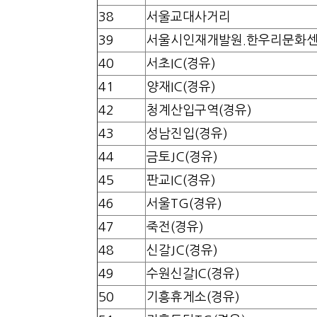
38
서울교대사거리
39
서울시인재개발원.한우리문화
40
서초IC(경유)
41
양재IC(경유)
42
청계산입구역(경유)
43
성남진입(경유)
44
금토JC(경유)
45
판교IC(경유)
46
서울TG(경유)
47
죽전(경유)
48
신갈JC(경유)
49
수원신갈IC(경유)
50
기흥휴게소(경유)