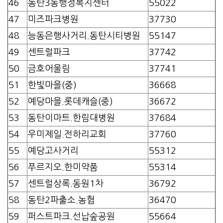
46
동탄3동행정복지센터
55022
47
미즈파크병원
37730
48
능동은행사거리.동탄시티병원
55147
49
센트럴파크
37742
50
금호어울림
37741
51
한빛마을(중)
36668
52
예당마을.롯데캐슬(중)
36672
53
동탄이마트.한림대병원
37684
54
우미제일.전하리교회
37760
55
예당고사거리
55312
56
푸르지오.한미약품
55314
57
센트럴상록.동원1차
36792
58
동탄2파출소.농협
36470
59
퍼스트파크.선납숲공원
55664