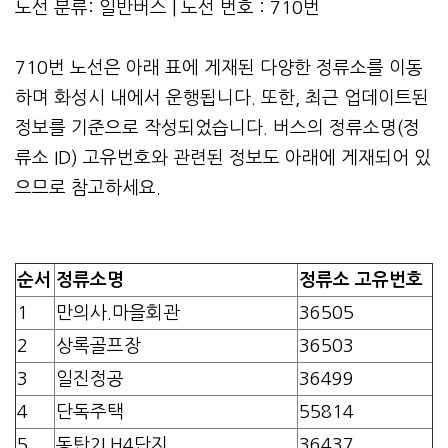
노선 분류: 일반버스 | 노선 번호 : 710번
710번 노선은 아래 표에 게재된 다양한 정류소를 이동
하며 화성시 내에서 운행됩니다. 또한, 최근 업데이트된
정보를 기준으로 작성되었습니다. 버스의 정류소명(정
류소 ID) 고유번호와 관련된 정보도 아래에 게재되어 있
으므로 참고하세요.
순서
정류소명
정류소 고유번호
1
만의사.마을회관
36505
2
상록골프장
36503
3
일진정공
36499
4
단독주택
55814
5
동탄2LH4단지
36437