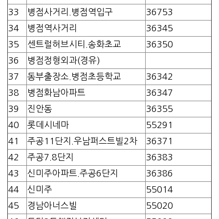
33
병점사거리.병점역입구
36753
34
병점역사거리
36345
35
센트럴허브시티.송화초교
36350
36
병점정형외과(경유)
37
동부출장소.병점초등학교
36342
38
병점화남아파트
36347
39
진안동
36355
40
롯데시네마
55291
41
주공11단지.우남퍼스트빌2차
36371
42
주공7.8단지
36383
43
신미주아파트.주공6단지
36386
44
신미주
55014
45
경남아너스빌
55020