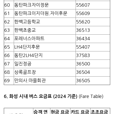
60
동탄파크자이정문
55607
61
동탄파크이지더원.자이후문
55609
62
한백고등학교
55620
63
한백초중교
36513
64
포레너스아파트
36434
65
LH4단지후문
55407
66
동탄2LH4단지
37583
67
일진정공
36500
68
상록골프장
36504
69
만의사.마을회관
36505
6. 화성 시내 버스 요금표 (2024 기준)
(Fare Table)
승객 연
현금 요금
카드 요금
조조요금