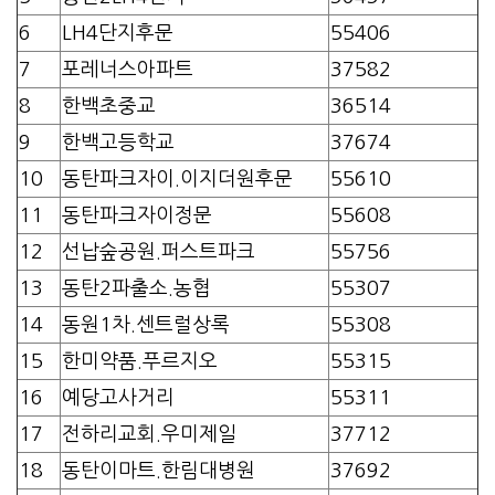
6
LH4단지후문
55406
7
포레너스아파트
37582
8
한백초중교
36514
9
한백고등학교
37674
10
동탄파크자이.이지더원후문
55610
11
동탄파크자이정문
55608
12
선납숲공원.퍼스트파크
55756
13
동탄2파출소.농협
55307
14
동원1차.센트럴상록
55308
15
한미약품.푸르지오
55315
16
예당고사거리
55311
17
전하리교회.우미제일
37712
18
동탄이마트.한림대병원
37692