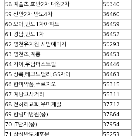
58
예솔초.호반2차.대원2차
55340
59
신안2차.반도4차
36460
60
모아.반도1차아파트
36459
61
경남.반도1차
36452
62
영천유치원.시범예미지
55293
63
영천초.계룡
36453
64
자이.우남퍼스트빌
36446
65
상록.테크노밸리.GS자이
36463
66
한미약품.푸르지오
55315
67
예당고사거리
55311
68
전하리교회.우미제일
37712
69
한림대병원(중)
37864
70
IT단지(중)
37954
71
삼성반도체후문
55253