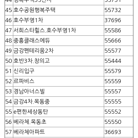
45
호수공원행복주택
55732
46
호수부영1차
37696
47
서희스타힐스.호수부영1차
55586
48
중흥클래스에듀
55666
49
금강펜테리움2차
55577
50
호반3차.창의고
55444
51
신리입구
55579
52
르파비스
55559
53
경남아너스빌
55557
54
금강4차.목동중
55555
55
e편한세상동탄
55552
56
베라체.목동초
55550
57
베라체아파트
36693