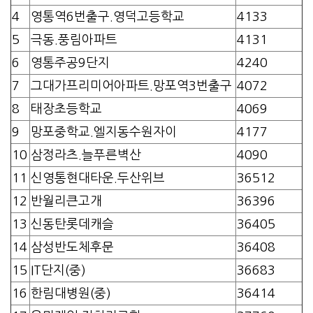
4
영통역6번출구.영덕고등학교
4133
5
극동.풍림아파트
4131
6
영통주공9단지
4240
7
그대가프리미어아파트.망포역3번출구
4072
8
태장초등학교
4069
9
망포중학교.엘지동수원자이
4177
10
삼정라츠.늘푸른벽산
4090
11
신영통현대타운.두산위브
36512
12
반월리큰고개
36396
13
신동탄롯데캐슬
36405
14
삼성반도체후문
36408
15
IT단지(중)
36683
16
한림대병원(중)
36414