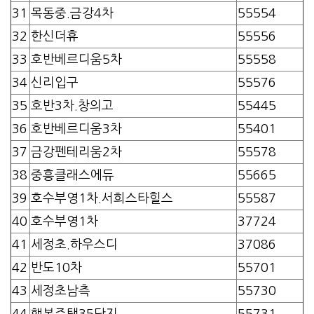
31
목동중.금강4차
55554
32
한신더휴
55556
33
호반베르디움5차
55558
34
신리입구
55576
35
호반3차.창의고
55445
36
호반베르디움3차
55401
37
금강펜테리움2차
55578
38
중흥클래스에듀
55665
39
호수부영1차.서희스타힐스
55587
40
호수부영1차
37724
41
세정초.하우스디
37086
42
반도10차
55701
43
세정초남측
55730
44
행복주택35단지
55731