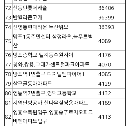
72
신동탄롯데캐슬
36406
73
반월리큰고개
36399
74
신영통현대타운.두산위브
36393
망포1동주민센터.삼정라츠.늘푸른벽
75
4089
산
76
망포중학교.엘지동수원자이
4176
77
청와.쌍용.그대가센트럴파크아파트
4070
78
망포역1번출구.디지털엠파이어1
4085
79
살구골동아아파트
4129
80
영통역7번출구.영덕고등학교
4132
81
지역난방공사.신나무실쌍용아파트
4189
영흥수목원입구.영흥숲푸르지오파크
82
4113
비엔아파트입구