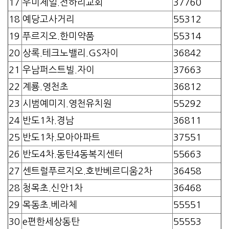
17
우미제일.전하리교회
37760
18
예당고사거리
55312
19
푸르지오.한미약품
55314
20
상록.테크노밸리.GS자이
36842
21
우남퍼스트빌.자이
37663
22
계룡.영천초
36812
23
시범예미지.영천유치원
55292
24
반도1차.경남
36811
25
반도1차.모아아파트
37551
26
반도4차.동탄4동복지센터
55663
27
센트럴푸르지오.호반베르디움2차
36458
28
청목초.신안1차
36468
29
목동초.베라체
55551
30
e편한세상동탄
55553