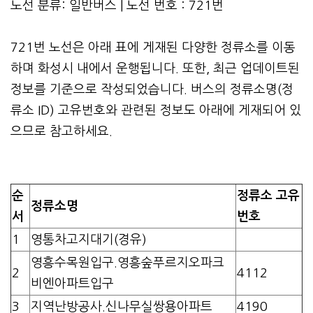
노선 분류: 일반버스 | 노선 번호 : 721번
721번 노선은 아래 표에 게재된 다양한 정류소를 이동
하며 화성시 내에서 운행됩니다. 또한, 최근 업데이트된
정보를 기준으로 작성되었습니다. 버스의 정류소명(정
류소 ID) 고유번호와 관련된 정보도 아래에 게재되어 있
으므로 참고하세요.
순
정류소 고유
정류소명
서
번호
1
영통차고지대기(경유)
영흥수목원입구.영흥숲푸르지오파크
2
4112
비엔아파트입구
3
지역난방공사.신나무실쌍용아파트
4190