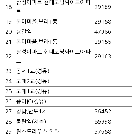
삼성아파트.현대모닝싸이드아파
18
29169
트
19
통미마을.보라1동
29158
20
상갈역
47986
21
통미마을.보라1동
29155
삼성아파트.현대모닝싸이드아파
22
29163
트
23
공세1교(경유)
24
고매2교(경유)
25
고매1교(경유)
26
중리IC(경유)
27
경남.반도1차
36452
28
동탄역(서측)
55398
29
린스트라우스.한화
37658