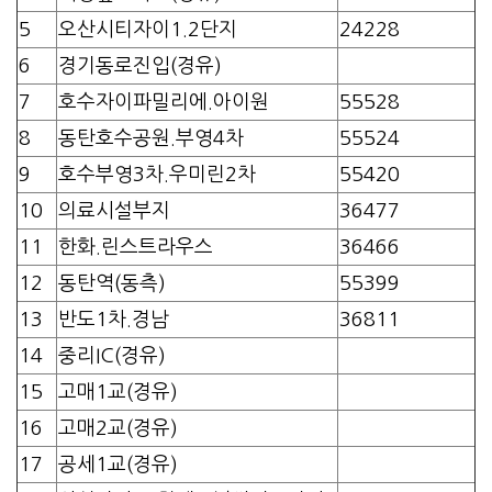
5
오산시티자이1.2단지
24228
6
경기동로진입(경유)
7
호수자이파밀리에.아이원
55528
8
동탄호수공원.부영4차
55524
9
호수부영3차.우미린2차
55420
10
의료시설부지
36477
11
한화.린스트라우스
36466
12
동탄역(동측)
55399
13
반도1차.경남
36811
14
중리IC(경유)
15
고매1교(경유)
16
고매2교(경유)
17
공세1교(경유)