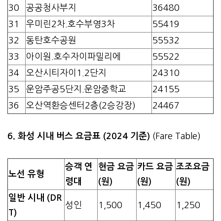
30
공공청사부지
36480
31
우미린2차.호수부영3차
55419
32
동탄호수공원
55532
33
아이원.호수자이파밀리에
55522
34
오산시티자이1.2단지
24310
35
운암주공5단지.운암중학교
24155
36
오산역환승센터2층(2승강장)
24467
6. 화성 시내 버스 요금표 (2024 기준)
(Fare Table)
승객 연
현금 요금
카드 요금
조조요금
노선 유형
령대
(원)
(원)
(원)
일반 시내 (DR
성인
1,500
1,450
1,250
T)