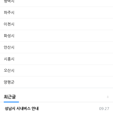
평택시
파주시
이천시
화성시
안산시
시흥시
오산시
양평군
최근글
등록일
성남시 시내버스 안내
09.27