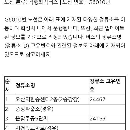
노선 분류: 직행좌석버스 | 노선 번호 : G6010번
G6010번 노선은 아래 표에 게재된 다양한 정류소를 이
동하며 화성시 내에서 운행됩니다. 또한, 최근 업데이트
된 정보를 기준으로 작성되었습니다. 버스의 정류소명
(정류소 ID) 고유번호와 관련된 정보도 아래에 게재되어
있으므로 참고하세요.
순
정류소 고유번
정류소명
서
호
1
오산역환승센터2층(2승강장)
24467
2
중앙파출소(경유)
3
운암주공5단지
24153
4
시청앞교차로(경유)