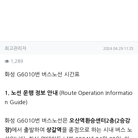
작성자 정보
작성
작성일
최고관리자
2024.04.29 11:25
컨텐츠 정보
조회
1,289
본문
화성 G6010번 버스노선 시간표
1. 노선 운행 정보 안내
(Route Operation Informatio
n Guide)
화성 G6010번 버스노선은
오산역환승센터2층(2승강
장)
에서 출발하여
상갈역
을 종점으로 하는 시내 버스 노