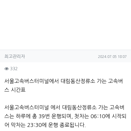
작성자 정보
작성
작성일
최고관리자
2024.07.05 18:07
컨텐츠 정보
조회
332
본문
서울고속버스터미널에서 대림동산정류소 가는 고속버
스 시간표
서울고속버스터미널 에서 대림동산정류소 가는 고속버
스는 하루에 총 39번 운행되며, 첫차는 06:10에 시작되
어 막차는 23:30에 운행 종료됩니다.