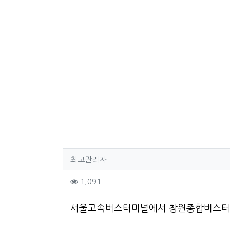
작성자 정보
작성
최고관리자
컨텐츠 정보
조회
1,091
본문
서울고속버스터미널에서 창원종합버스터미