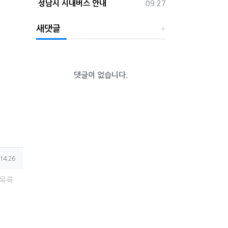
등록일
성남시 시내버스 안내
09.27
새댓글
댓글이 없습니다.
14:26
목록