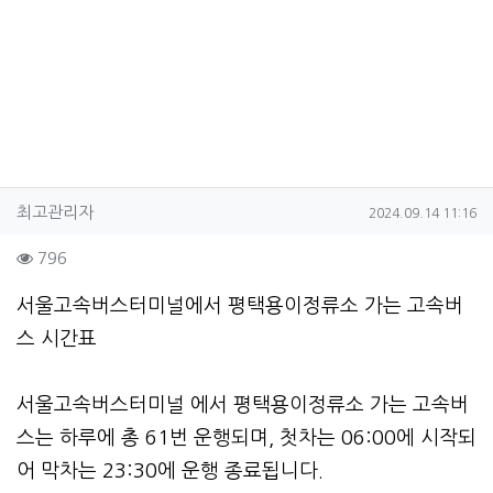
작성자 정보
작성
작성일
최고관리자
2024.09.14 11:16
컨텐츠 정보
조회
796
본문
서울고속버스터미널에서 평택용이정류소 가는 고속버
스 시간표
서울고속버스터미널 에서 평택용이정류소 가는 고속버
스는 하루에 총 61번 운행되며, 첫차는 06:00에 시작되
어 막차는 23:30에 운행 종료됩니다.