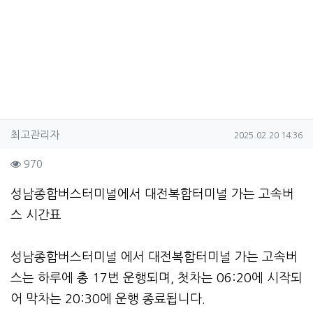
작성자 정보
작성
작성일
최고관리자
2025.02.20 14:36
컨텐츠 정보
조회
970
본문
성남종합버스터미널에서 대전복합터미널 가는 고속버
스 시간표
성남종합버스터미널 에서 대전복합터미널 가는 고속버
스는 하루에 총 17번 운행되며, 첫차는 06:20에 시작되
어 막차는 20:30에 운행 종료됩니다.