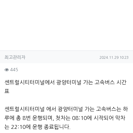
작성자 정보
작성
작성일
최고관리자
2024.11.29 10:23
컨텐츠 정보
조회
445
본문
센트럴시티터미널에서 광양터미널 가는 고속버스 시간
표
센트럴시티터미널 에서 광양터미널 가는 고속버스는 하
루에 총 8번 운행되며, 첫차는 08:10에 시작되어 막차
는 22:10에 운행 종료됩니다.