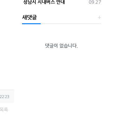
등록일
성남시 시내버스 안내
09.27
새댓글
댓글이 없습니다.
22:23
목록