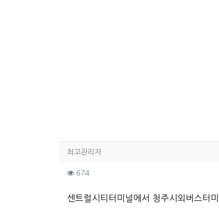
작성자 정보
작성
최고관리자
컨텐츠 정보
조회
674
본문
센트럴시티터미널에서 청주시외버스터미널