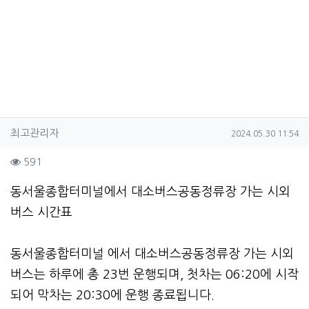
작성자 정보
작성
작성일
최고관리자
2024.05.30 11:54
컨텐츠 정보
조회
591
본문
동서울종합터미널에서 대소버스공동정류장 가는 시외
버스 시간표
동서울종합터미널 에서 대소버스공동정류장 가는 시외
버스는 하루에 총 23번 운행되며, 첫차는 06:20에 시작
되어 막차는 20:30에 운행 종료됩니다.