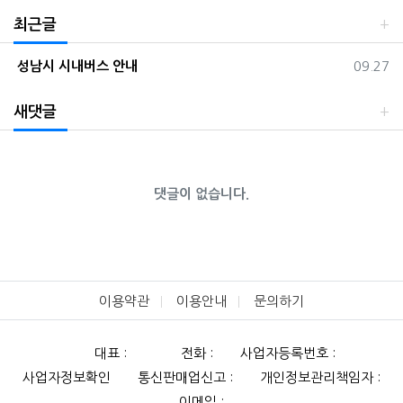
최근글
등록일
성남시 시내버스 안내
09.27
새댓글
댓글이 없습니다.
이용약관
이용안내
문의하기
대표 :
전화 :
사업자등록번호 :
사업자정보확인
통신판매업신고 :
개인정보관리책임자 :
이메일 :