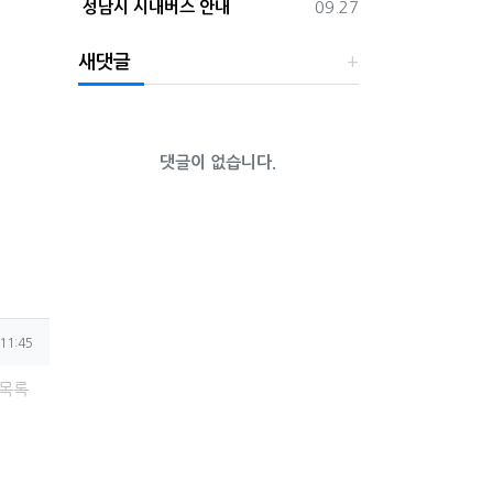
등록일
성남시 시내버스 안내
09.27
새댓글
댓글이 없습니다.
11:45
목록