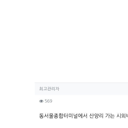
작성자 정보
작성
최고관리자
컨텐츠 정보
조회
569
본문
동서울종합터미널에서 산양리 가는 시외