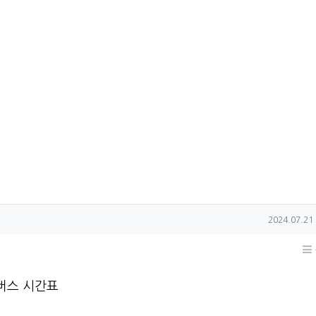
작성일
2024.07.21 
버스 시간표