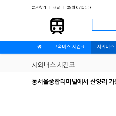
상단 네비
즐겨찾기
새글
08월 07일(금)
메인 메뉴
고속버스 시간표
시외버스
시외버스 시간표
동서울종합터미널에서 산양리 가