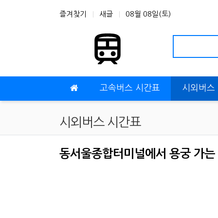
상단 네비
즐겨찾기
새글
08월 08일(토)
메인 메뉴
고속버스 시간표
시외버스
시외버스 시간표
동서울종합터미널에서 용궁 가는