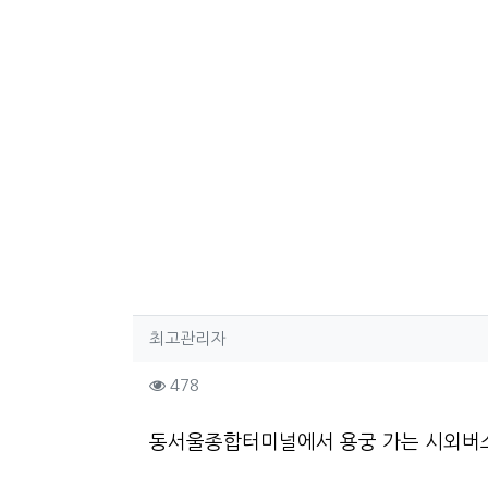
작성자 정보
작성
최고관리자
컨텐츠 정보
조회
478
본문
동서울종합터미널에서 용궁 가는 시외버