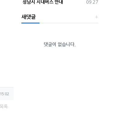
등록일
성남시 시내버스 안내
09.27
새댓글
댓글이 없습니다.
15:02
목록