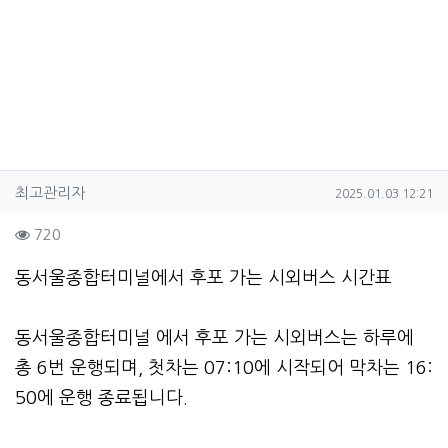
작성자 정보
작성
작성일
최고관리자
2025.01.03 12:21
컨텐츠 정보
조회
720
본문
동서울종합터미널에서 후포 가는 시외버스 시간표
동서울종합터미널 에서 후포 가는 시외버스는 하루에
총 6번 운행되며, 첫차는 07:10에 시작되어 막차는 16:
50에 운행 종료됩니다.