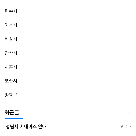
파주시
이천시
화성시
안산시
시흥시
오산시
양평군
최근글
등록일
성남시 시내버스 안내
09.27